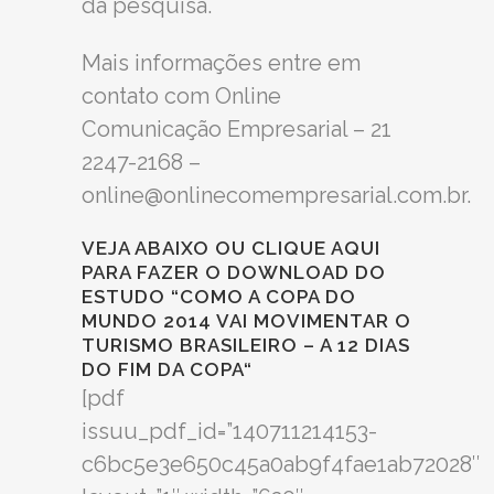
da pesquisa.
Mais informações entre em
contato com Online
Comunicação Empresarial – 21
2247-2168 –
online@onlinecomempresarial.com.br.
VEJA ABAIXO OU CLIQUE AQUI
PARA FAZER O DOWNLOAD DO
ESTUDO “
COMO A COPA DO
MUNDO 2014 VAI MOVIMENTAR O
TURISMO BRASILEIRO – A 12 DIAS
DO FIM DA COPA
“
[pdf
issuu_pdf_id=”140711214153-
c6bc5e3e650c45a0ab9f4fae1ab72028″