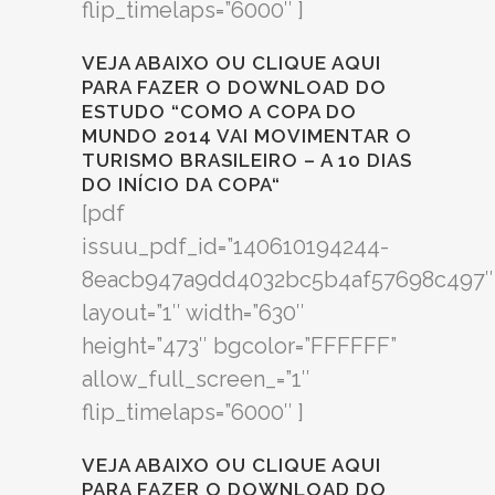
flip_timelaps=”6000″ ]
VEJA ABAIXO OU
CLIQUE AQUI
PARA FAZER O DOWNLOAD DO
ESTUDO “COMO A COPA DO
MUNDO 2014 VAI MOVIMENTAR O
TURISMO BRASILEIRO – A 10 DIAS
DO INÍCIO DA COPA
“
[pdf
issuu_pdf_id=”140610194244-
8eacb947a9dd4032bc5b4af57698c497″
layout=”1″ width=”630″
height=”473″ bgcolor=”FFFFFF”
allow_full_screen_=”1″
flip_timelaps=”6000″ ]
VEJA ABAIXO OU
CLIQUE AQUI
PARA FAZER O DOWNLOAD DO