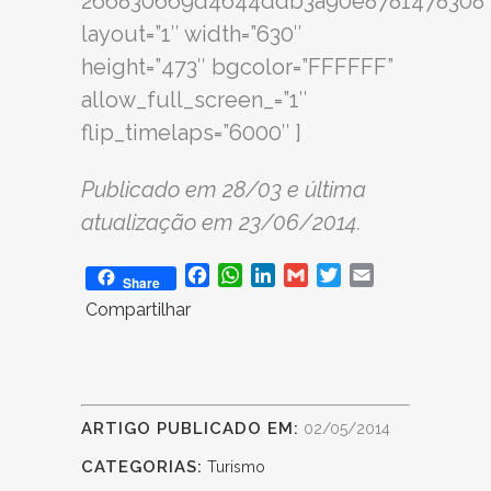
266830669d4644ddb3a90e8781478308
layout=”1″ width=”630″
height=”473″ bgcolor=”FFFFFF”
allow_full_screen_=”1″
flip_timelaps=”6000″ ]
Publicado em 28/03 e última
atualização em 23/06/2014.
Facebook
WhatsApp
LinkedIn
Gmail
Twitter
Email
Share
Compartilhar
ARTIGO PUBLICADO EM:
02/05/2014
CATEGORIAS:
Turismo