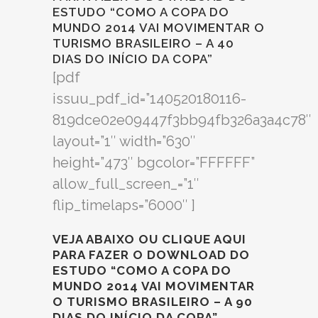
ESTUDO “COMO A COPA DO
MUNDO 2014 VAI MOVIMENTAR O
TURISMO BRASILEIRO – A 40
DIAS DO INÍCIO DA COPA”
[pdf
issuu_pdf_id=”140520180116-
819dce02e09447f3bb94fb326a3a4c78″
layout=”1″ width=”630″
height=”473″ bgcolor=”FFFFFF”
allow_full_screen_=”1″
flip_timelaps=”6000″ ]
VEJA ABAIXO OU
CLIQUE AQUI
PARA FAZER O DOWNLOAD DO
ESTUDO “COMO A COPA DO
MUNDO 2014 VAI MOVIMENTAR
O TURISMO BRASILEIRO – A 90
DIAS DO INÍCIO DA COPA”