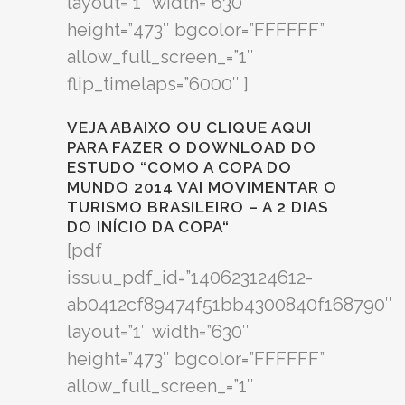
layout=”1″ width=”630″
height=”473″ bgcolor=”FFFFFF”
allow_full_screen_=”1″
flip_timelaps=”6000″ ]
VEJA ABAIXO OU
CLIQUE AQUI
PARA FAZER O DOWNLOAD DO
ESTUDO “COMO A COPA DO
MUNDO 2014 VAI MOVIMENTAR O
TURISMO BRASILEIRO – A 2 DIAS
DO INÍCIO DA COPA
“
[pdf
issuu_pdf_id=”140623124612-
ab0412cf89474f51bb4300840f168790″
layout=”1″ width=”630″
height=”473″ bgcolor=”FFFFFF”
allow_full_screen_=”1″