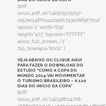
[pdf
issuu_pdf_id=”140505125037-
2a57ac146f044221ad1743e0669f70ca”
layout=”1″ width=”630″
height=”473″ bgcolor=”FFFFFF”
allow_full_screen_=”1″
flip_timelaps=”6000″ ]
VEJA ABAIXO OU
CLIQUE AQUI
PARA FAZER O DOWNLOAD DO
ESTUDO “COMO A COPA DO
MUNDO 2014 VAI MOVIMENTAR
O TURISMO BRASILEIRO – A 120
DIAS DO INÍCIO DA COPA”
[pdf
issuu_pdf_id=”140328124706-