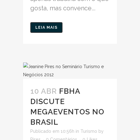
gosta, mas convence...
LEIA MAIS
10 ABR
FBHA
DISCUTE
MEGAEVENTOS NO
BRASIL
Publicado em 10:56h
in
Turismo
by
Pires
0 Comentários
0
Likes