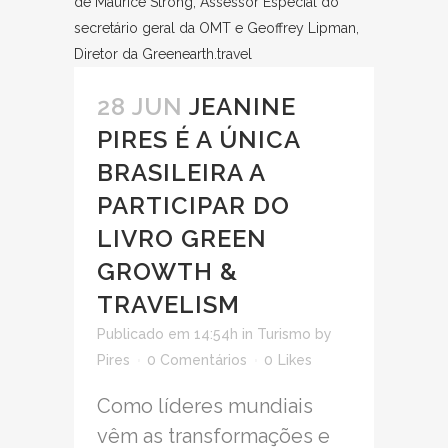
28 JUN
JEANINE
PIRES É A ÚNICA
BRASILEIRA A
PARTICIPAR DO
LIVRO GREEN
GROWTH &
TRAVELISM
Publicado em 14:54h
in
Turismo
by
Pires
0 Comentários
0
Likes
Como líderes mundiais
vêm as transformações e