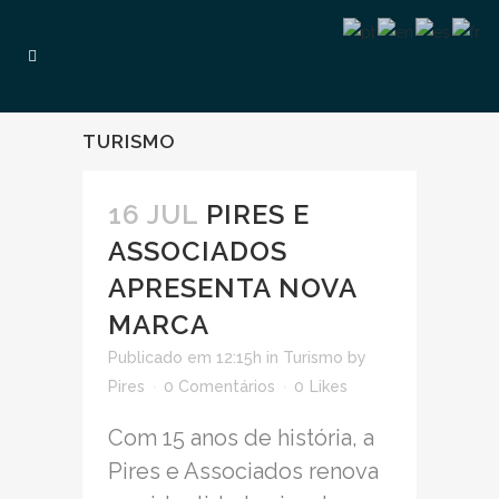
TURISMO
16 JUL
PIRES E
ASSOCIADOS
APRESENTA NOVA
MARCA
Publicado em 12:15h
in
Turismo
by
Pires
0 Comentários
0
Likes
Com 15 anos de história, a
Pires e Associados renova