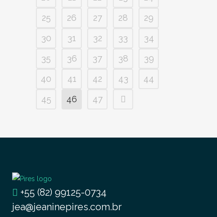
25
26
27
28
29
30
31
32
33
34
35
36
37
38
39
40
41
42
43
44
45
46
47
+55 (82) 99125-0734
jea@jeaninepires.com.br