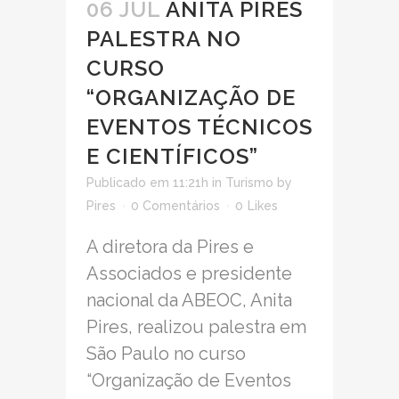
06 JUL
ANITA PIRES
PALESTRA NO
CURSO
“ORGANIZAÇÃO DE
EVENTOS TÉCNICOS
E CIENTÍFICOS”
Publicado em 11:21h
in
Turismo
by
Pires
0 Comentários
0
Likes
A diretora da Pires e
Associados e presidente
nacional da ABEOC, Anita
Pires, realizou palestra em
São Paulo no curso
“Organização de Eventos