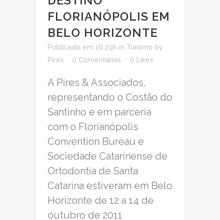
DESTINO
FLORIANÓPOLIS EM
BELO HORIZONTE
Publicado em 16:29h
in
Turismo
by
Pires
0 Comentários
0
Likes
A Pires & Associados,
representando o Costão do
Santinho e em parceria
com o Florianópolis
Convention Bureau e
Sociedade Catarinense de
Ortodontia de Santa
Catarina estiveram em Belo
Horizonte de 12 a 14 de
outubro de 2011