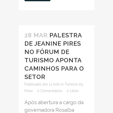
28 MAR
PALESTRA
DE JEANINE PIRES
NO FÓRUM DE
TURISMO APONTA
CAMINHOS PARA O
SETOR
Publicado em 11:00h
in
Turismo
by
Pires
0 Comentários
0
Likes
Após abertura a cargo da
governadora Rosalba