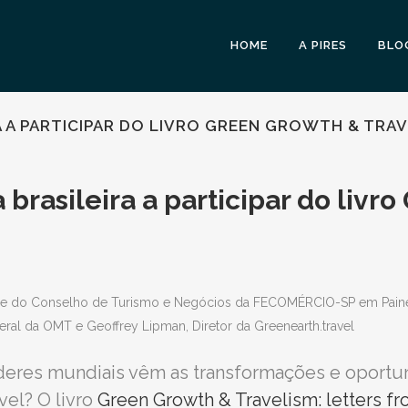
HOME
A PIRES
BLO
IRA A PARTICIPAR DO LIVRO GREEN GROWTH & TRA
 brasileira a participar do livr
eres mundiais vêm as transformações e oportun
vel? O livro
Green Growth & Travelism: letters f