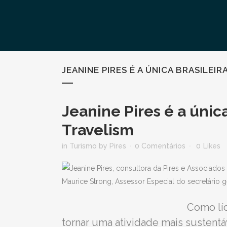
JEANINE PIRES É A ÚNICA BRASILE
Jeanine Pires é a única
Travelism
in
Turismo
by
Pires
0 Comentários
0
Likes
Como líd
tornar uma atividade mais sustentá