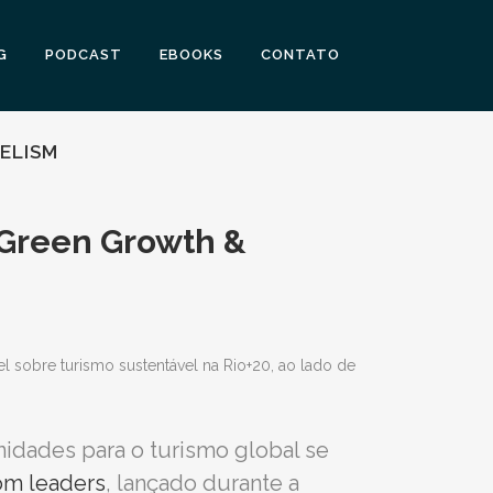
G
PODCAST
EBOOKS
CONTATO
VELISM
o Green Growth &
idades para o turismo global se
rom leaders
, lançado durante a