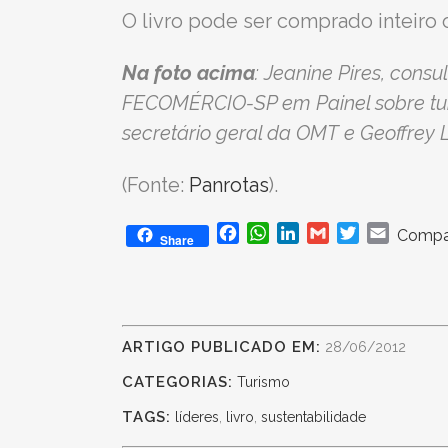
O livro pode ser comprado inteiro 
Na foto acima
: Jeanine Pires, cons
FECOMÉRCIO-SP em Painel sobre turi
secretário geral da OMT e Geoffrey 
(Fonte:
Panrotas
).
Facebook
WhatsApp
LinkedIn
Gmail
Twitter
Email
Compar
Share
ARTIGO PUBLICADO EM:
28/06/2012
CATEGORIAS:
Turismo
TAGS:
líderes
,
livro
,
sustentabilidade