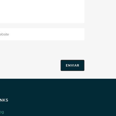
INKS
og