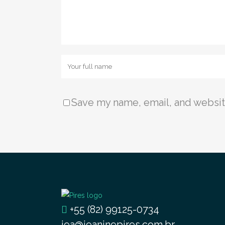
Save my name, email, and website
+55 (82) 99125-0734
jea@jeaninepires.com.br