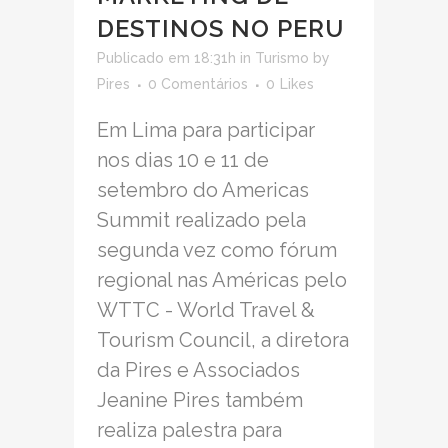
DESTINOS NO PERU
Publicado em 18:31h
in
Turismo
by
Pires
0 Comentários
0
Likes
Em Lima para participar
nos dias 10 e 11 de
setembro do Americas
Summit realizado pela
segunda vez como fórum
regional nas Américas pelo
WTTC - World Travel &
Tourism Council, a diretora
da Pires e Associados
Jeanine Pires também
realiza palestra para