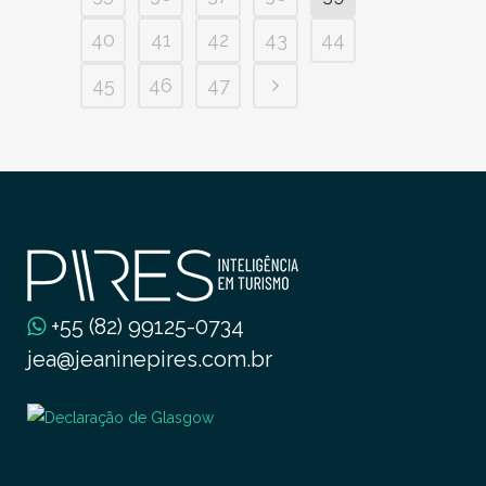
40
41
42
43
44
45
46
47
+55 (82) 99125-0734
jea@jeaninepires.com.br