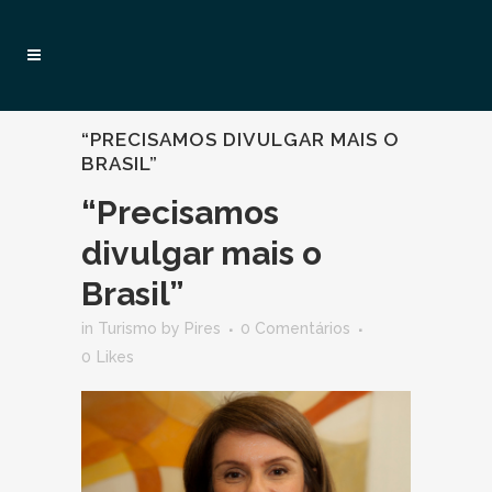
“PRECISAMOS DIVULGAR MAIS O
BRASIL”
“Precisamos
divulgar mais o
Brasil”
in
Turismo
by
Pires
0 Comentários
0
Likes