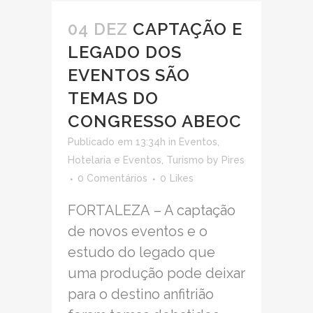
04 DEZ
CAPTAÇÃO E
LEGADO DOS
EVENTOS SÃO
TEMAS DO
CONGRESSO ABEOC
Publicado em 13:34h
in
Eventos
,
Hotelaria e Eventos
,
Turismo
by
Pires
0 Comentários
0
Likes
FORTALEZA – A captação
de novos eventos e o
estudo do legado que
uma produção pode deixar
para o destino anfitrião