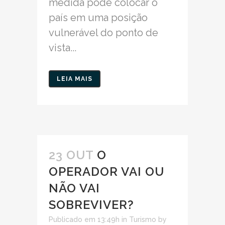
medida pode colocar o
país em uma posição
vulnerável do ponto de
vista...
LEIA MAIS
23 OUT
O
OPERADOR VAI OU
NÃO VAI
SOBREVIVER?
Publicado em 13:49h
in
Turismo
by