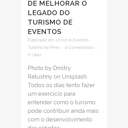
DE MELHORAR O
LEGADO DO
TURISMO DE
EVENTOS
Publicado em 12:01h
in
Eventos
,
Turismo
by
Pires
0 Comentários
0
Likes
Photo by Dmitry
Ratushny on Unsplash
Todos os dias tento fazer
um exercício para
entender como o turismo
pode contribuir ainda mais
com o desenvolvimento
das cidades;