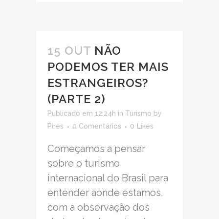
15 OUT
NÃO
PODEMOS TER MAIS
ESTRANGEIROS?
(PARTE 2)
Publicado em 12:24h
in
Turismo
by
Pires
0 Comentários
0
Likes
Começamos a pensar
sobre o turismo
internacional do Brasil para
entender aonde estamos,
com a observação dos