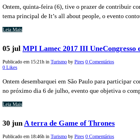
Ontem, quinta-feira (6), tive o prazer de contribuir
tema principal de It’s all about people, o evento cont
Leia Mais
05 jul
MPI Lamec 2017 III UneCongresso 
Publicado em 15:21h
in
Turismo
by
Pires
0 Comentários
0
Likes
Ontem desembarquei em São Paulo para participar co
no próximo dia 6 de julho, evento que objetiva o comp
Leia Mais
30 jun
A terra de Game of Thrones
Publicado em 18:46h
in
Turismo
by
Pires
0 Comentários