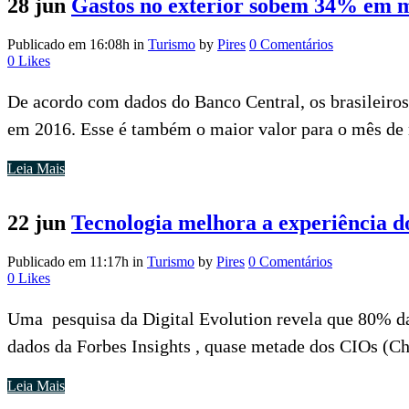
28 jun
Gastos no exterior sobem 34% em 
Publicado em 16:08h
in
Turismo
by
Pires
0 Comentários
0
Likes
De acordo com dados do Banco Central, os brasileiro
em 2016. Esse é também o maior valor para o mês de 
Leia Mais
22 jun
Tecnologia melhora a experiência do
Publicado em 11:17h
in
Turismo
by
Pires
0 Comentários
0
Likes
Uma pesquisa da Digital Evolution revela que 80% da
dados da Forbes Insights , quase metade dos CIOs (Ch
Leia Mais