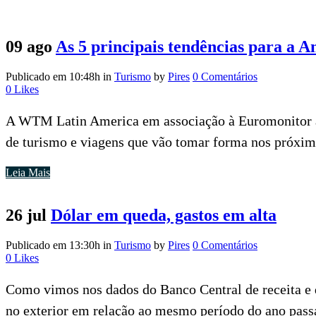
09 ago
As 5 principais tendências para a 
Publicado em 10:48h
in
Turismo
by
Pires
0 Comentários
0
Likes
A WTM Latin America em associação à Euromonitor ap
de turismo e viagens que vão tomar forma nos próximo
Leia Mais
26 jul
Dólar em queda, gastos em alta
Publicado em 13:30h
in
Turismo
by
Pires
0 Comentários
0
Likes
Como vimos nos dados do Banco Central de receita e 
no exterior em relação ao mesmo período do ano passa