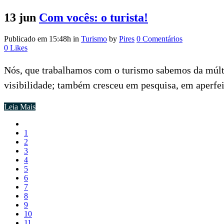
13 jun
Com vocês: o turista!
Publicado em 15:48h
in
Turismo
by
Pires
0 Comentários
0
Likes
Nós, que trabalhamos com o turismo sabemos da múlti
visibilidade; também cresceu em pesquisa, em aperfei
Leia Mais
1
2
3
4
5
6
7
8
9
10
11