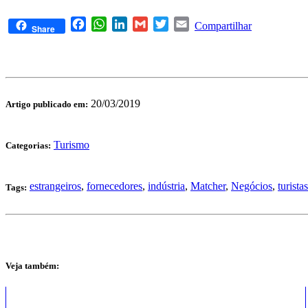
Facebook
WhatsApp
LinkedIn
Gmail
Twitter
Email
Compartilhar
Share
20/03/2019
Artigo publicado em:
Turismo
Categorias:
estrangeiros
,
fornecedores
,
indústria
,
Matcher
,
Negócios
,
turistas
Tags:
Veja também: