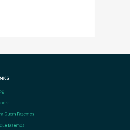
INKS
og
books
ara Quem Fazemos
que fazemos