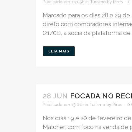
Publicado em 14:05h
in
Turismo
by
Pires
0
Marcado para os dias 28 e 29 de
direto com compradores internac
(21/01), a sócia da plataforma de 
LEIA MAIS
28 JUN
FOCADA NO RECE
Publicado em 15:01h
in
Turismo
by
Pires
0 
Nos dias 19 e 20 de fevereiro de
Matcher, com foco na venda de pr