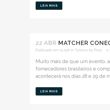
LEIA MAIS
22 ABR
MATCHER CONEC
Publicado em 15:05h
in
Turismo
by
Pires
0
Muito mais de que um evento, a 
fornecedores brasileiros e comp
acontecerá nos dias 28 e 29 de ma
LEIA MAIS