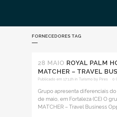
FORNECEDORES TAG
28 MAIO
ROYAL PALM HO
MATCHER – TRAVEL BU
Publicado em 17:12h
in
Turismo
by
Pires
0 
Grupo apresenta diferenciais d
de maio, em Fortaleza (CE) O gr
MATCHER – Travel Business Oppor