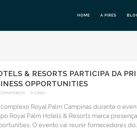
HOME
A PIRES
BLO
TELS & RESORTS PARTICIPA DA PR
SINESS OPPORTUNITIES
Comentários
0
Likes
o complexo Royal Palm Campinas durante o event
upo Royal Palm Hotels & Resorts marca presença
tunities. O evento vai reunir fornecedores do..