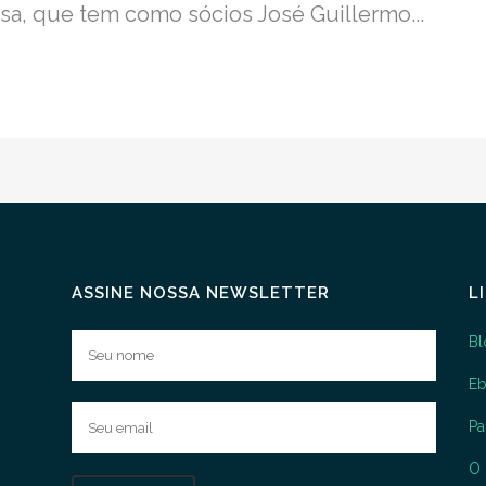
a, que tem como sócios José Guillermo...
ASSINE NOSSA NEWSLETTER
L
Bl
E
P
O 