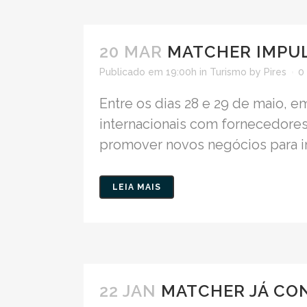
20 MAR
MATCHER IMPUL
Publicado em 19:00h
in
Turismo
by
Pires
0
Entre os dias 28 e 29 de maio, 
internacionais com fornecedores 
promover novos negócios para in
LEIA MAIS
22 JAN
MATCHER JÁ CON