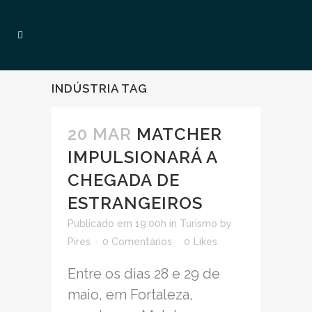
INDÚSTRIA TAG
20 MAR
MATCHER
IMPULSIONARÁ A
CHEGADA DE
ESTRANGEIROS
Publicado em 19:00h
in
Turismo
by
Pires
0 Comentários
0
Likes
Entre os dias 28 e 29 de
maio, em Fortaleza,