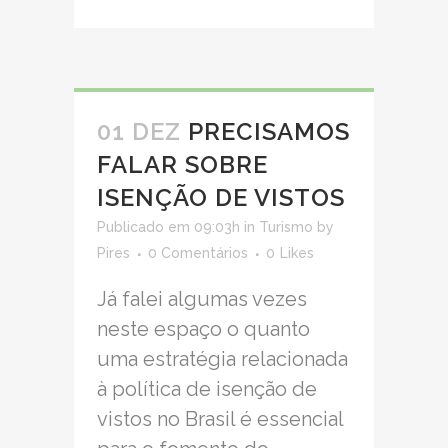
01 DEZ
PRECISAMOS
FALAR SOBRE
ISENÇÃO DE VISTOS
Publicado em 09:03h
in
Turismo
by
Pires
0 Comentários
0
Likes
Já falei algumas vezes
neste espaço o quanto
uma estratégia relacionada
à política de isenção de
vistos no Brasil é essencial