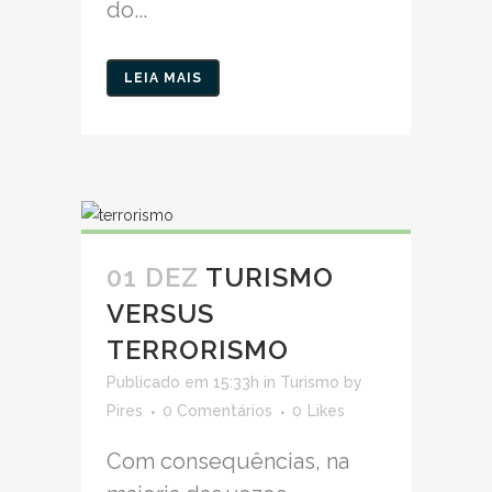
do...
LEIA MAIS
01 DEZ
TURISMO
VERSUS
TERRORISMO
Publicado em 15:33h
in
Turismo
by
Pires
0 Comentários
0
Likes
Com consequências, na