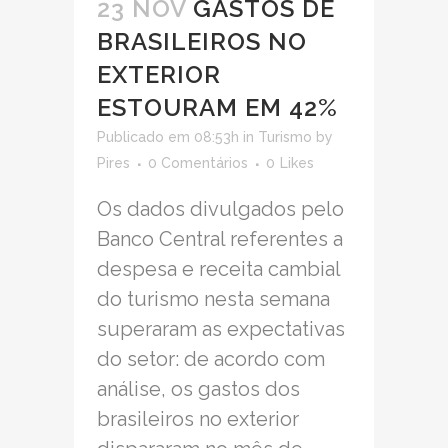
23 NOV
GASTOS DE
BRASILEIROS NO
EXTERIOR
ESTOURAM EM 42%
Publicado em 08:53h
in
Turismo
by
Pires
0 Comentários
0
Likes
Os dados divulgados pelo
Banco Central referentes a
despesa e receita cambial
do turismo nesta semana
superaram as expectativas
do setor: de acordo com
análise, os gastos dos
brasileiros no exterior