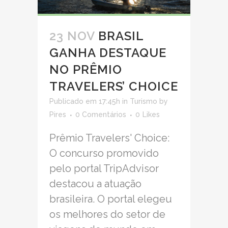
23 NOV
BRASIL
GANHA DESTAQUE
NO PRÊMIO
TRAVELERS’ CHOICE
Publicado em 17:45h
in
Turismo
by
Pires
0 Comentários
0
Likes
Prêmio Travelers' Choice:
O concurso promovido
pelo portal TripAdvisor
destacou a atuação
brasileira. O portal elegeu
os melhores do setor de