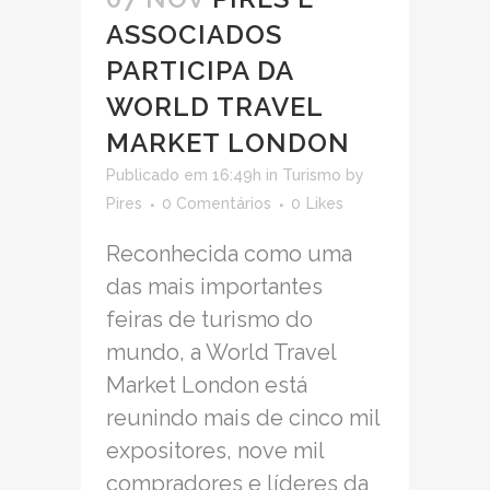
ASSOCIADOS
PARTICIPA DA
WORLD TRAVEL
MARKET LONDON
Publicado em 16:49h
in
Turismo
by
Pires
0 Comentários
0
Likes
Reconhecida como uma
das mais importantes
feiras de turismo do
mundo, a World Travel
Market London está
reunindo mais de cinco mil
expositores, nove mil
compradores e líderes da