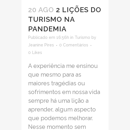
20 AGO
2 LIÇÕES DO
TURISMO NA
PANDEMIA
Publicado em 16:56h
in
Turismo
by
Jeanine Pires
0 Comentários
0
Likes
A experiência me ensinou
que mesmo para as
maiores tragédias ou
sofrimentos em nossa vida
sempre há uma lição a
aprender, algum aspecto
que podemos melhorar.
Nesse momento sem