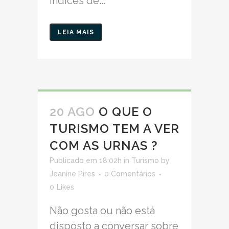
índices de...
LEIA MAIS
20 AGO
O QUE O
TURISMO TEM A VER
COM AS URNAS ?
Publicado em 18:02h
in
Turismo
by
Jeanine Pires
0 Comentários
0
Likes
Não gosta ou não está
disposto a conversar sobre