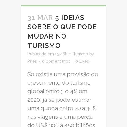
31 MAR
5 IDEIAS
SOBRE O QUE PODE
MUDAR NO
TURISMO
Publicado em 15:46h
in
Turismo
by
Pires
0 Comentários
0
Likes
Se existia uma previsão de
crescimento do turismo
global entre 3 e 4% em
2020, já se pode estimar
uma queda entre 20 a 30%
nas viagens e uma perda
de US$ 300 a 450 bilhões