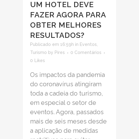
UM HOTEL DEVE
FAZER AGORA PARA
OBTER MELHORES
RESULTADOS?
Publicado em 16:59h
in
Eventos
,
Turismo
by
Pires
0 Comentários
0
Likes
Os impactos da pandemia
do coronavírus atingiram
toda a cadeia do turismo,
em especial o setor de
eventos. Agora, passados
mais de seis meses desde
a aplicação de medidas