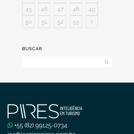
45
46
47
48
49
50
51
52
53
BUSCAR
+55 (82) 99125-0734