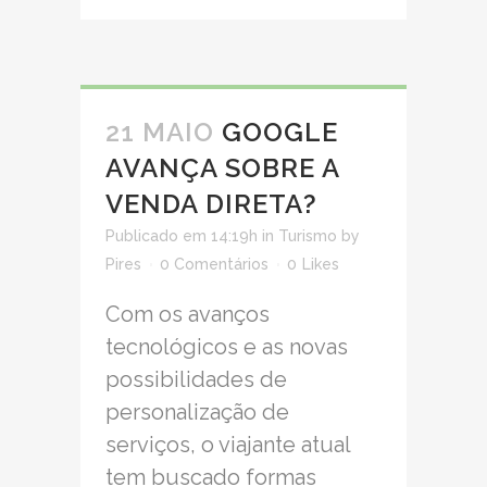
21 MAIO
GOOGLE
AVANÇA SOBRE A
VENDA DIRETA?
Publicado em 14:19h
in
Turismo
by
Pires
0 Comentários
0
Likes
Com os avanços
tecnológicos e as novas
possibilidades de
personalização de
serviços, o viajante atual
tem buscado formas