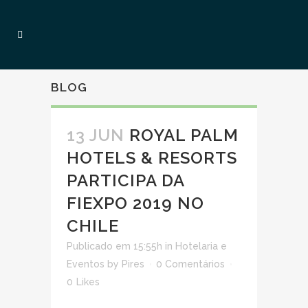
BLOG
13 JUN
ROYAL PALM
HOTELS & RESORTS
PARTICIPA DA
FIEXPO 2019 NO
CHILE
Publicado em 15:55h
in
Hotelaria e
Eventos
by
Pires
0 Comentários
0
Likes