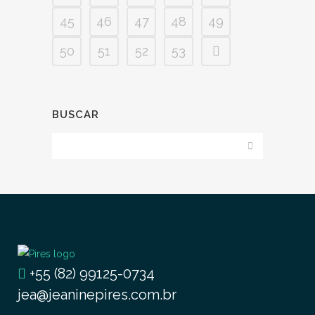
45
46
47
48
49
50
51
52
53
BUSCAR
+55 (82) 99125-0734
jea@jeaninepires.com.br