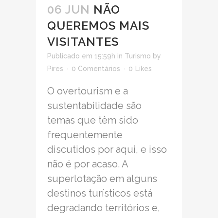
06 JUN
NÃO
QUEREMOS MAIS
VISITANTES
Publicado em 15:59h
in
Turismo
by
Pires
0 Comentários
0
Likes
O overtourism e a
sustentabilidade são
temas que têm sido
frequentemente
discutidos por aqui, e isso
não é por acaso. A
superlotação em alguns
destinos turísticos está
degradando territórios e,