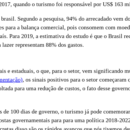
 2017, quando o turismo foi responsável por US$ 163 m
rasil. Segundo a pesquisa, 94% do arrecadado vem do t
tes para a balança comercial, pois consomem com moeda
ís. Para 2019, a estimativa do estudo é que o Brasil re
a lazer representam 88% dos gastos.
s e estaduais, o que, para o setor, vem significando 
mentação)
, os sinais positivos para o setor começara
ltada para uma redução de custos, o fato desse govern
s de 100 dias de governo, o turismo já pode comemora
ostas governamentais para para uma política 2018-2022
cretas disso são os rápidos avanços que nós tivemos des