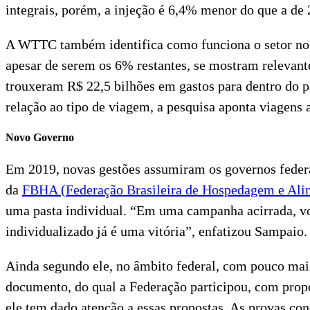
integrais, porém, a injeção é 6,4% menor do que a de
A WTTC também identifica como funciona o setor no b
apesar de serem os 6% restantes, se mostram relevan
trouxeram R$ 22,5 bilhões em gastos para dentro do pa
relação ao tipo de viagem, a pesquisa aponta viagens 
Novo Governo
Em 2019, novas gestões assumiram os governos federai
da
FBHA (Federação Brasileira de Hospedagem e Ali
uma pasta individual. “Em uma campanha acirrada, vo
individualizado já é uma vitória”, enfatizou Sampaio.
Ainda segundo ele, no âmbito federal, com pouco mai
documento, do qual a Federação participou, com prop
ele tem dado atenção a essas propostas. As provas con