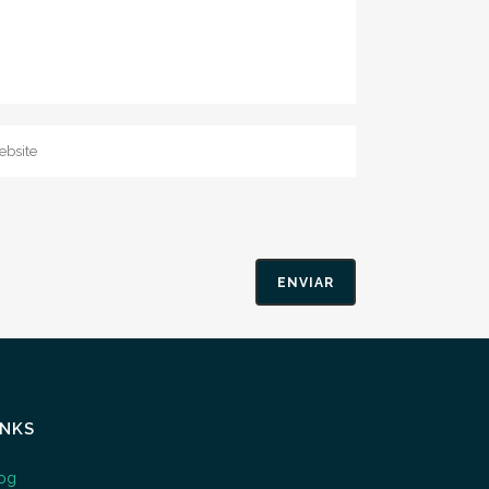
INKS
og