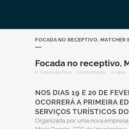
FOCADA NO RECEPTIVO, MATCHER E
Focada no receptivo, 
in
Turismo
by
Pires
0 Comentários
0
Likes
NOS DIAS 19 E 20 DE FE
OCORRERÁ A PRIMEIRA E
SERVIÇOS TURÍSTICOS D
Organizada por uma nova empresa,