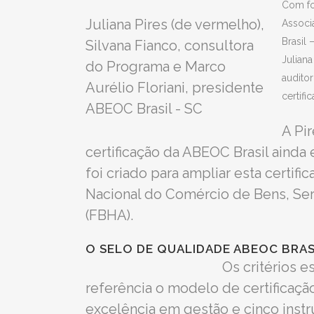
Com fo
Juliana Pires (de vermelho),
Associ
Brasil
Silvana Fianco, consultora
Juliana
do Programa e Marco
audito
Aurélio Floriani, presidente
certif
ABEOC Brasil - SC
A Pi
certificação da ABEOC Brasil ainda
foi criado para ampliar esta certi
Nacional do Comércio de Bens, Se
(FBHA).
O SELO DE QUALIDADE ABEOC BRASI
Os critérios 
referência o modelo de certificaç
excelência em gestão e cinco instr