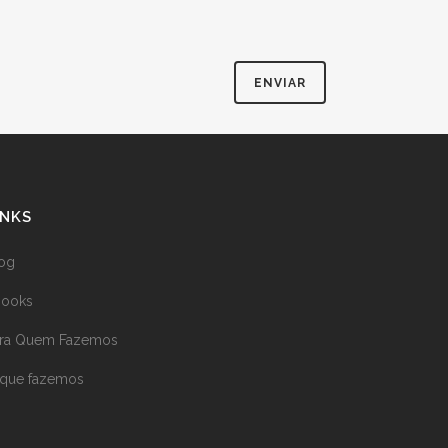
INKS
og
books
ara Quem Fazemos
que fazemos