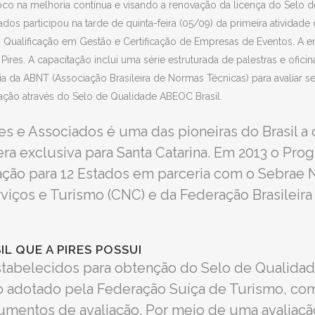
co na melhoria contínua e visando a renovação da licença do Selo d
ados participou na tarde de quinta-feira (05/09) da primeira ativid
 – Qualificação em Gestão e Certificação de Empresas de Eventos. A e
 Pires. A capacitação inclui uma série estruturada de palestras e ofici
ria da ABNT (Associação Brasileira de Normas Técnicas) para avaliar 
icação através do Selo de Qualidade ABEOC Brasil.
res e Associados é uma das pioneiras do Brasil a
 era exclusiva para Santa Catarina. Em 2013 o P
ficação para 12 Estados em parceria com o Sebrae
rviços e Turismo (CNC) e da Federação Brasilei
L QUE A PIRES POSSUI
estabelecidos para obtenção do Selo de Quali
ão adotado pela Federação Suíça de Turismo, co
umentos de avaliação. Por meio de uma avaliação 