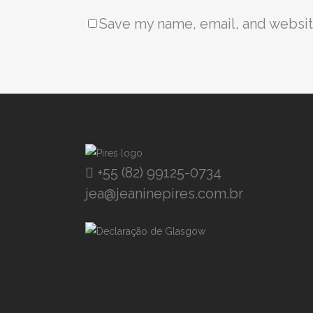
Save my name, email, and website
+55 (82) 99125-0734
jea@jeaninepires.com.br