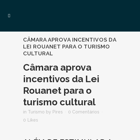
CÂMARA APROVA INCENTIVOS DA
LEI ROUANET PARA O TURISMO
CULTURAL
Câmara aprova
incentivos da Lei
Rouanet para o
turismo cultural
in
Turismo
by
Pires
0 Comentários
0
Likes