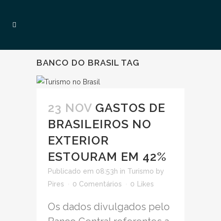
BANCO DO BRASIL TAG
23 NOV
GASTOS DE
BRASILEIROS NO
EXTERIOR
ESTOURAM EM 42%
Publicado em 08:53h
in
Turismo
by
Pires
0 Comentários
0
Likes
Os dados divulgados pelo