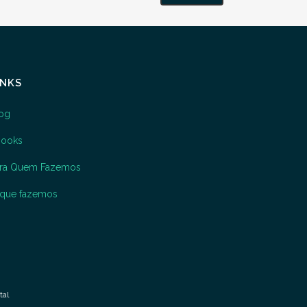
INKS
og
books
ara Quem Fazemos
que fazemos
tal