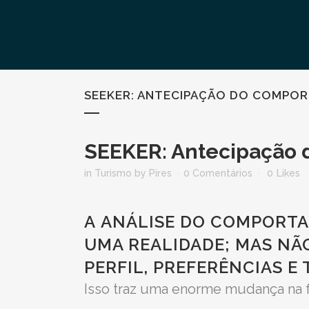
SEEKER: ANTECIPAÇÃO DO COMPO
SEEKER: Antecipação
in
Turismo
by
Pires
0 Comentários
0
Likes
A
ANÁLISE DO COMPORTA
UMA REALIDADE; MAS NÃO
PERFIL, PREFERÊNCIAS E
Isso traz uma enorme mudança na f