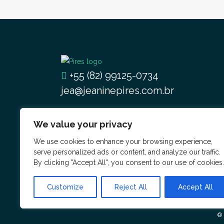
+55 (82) 99125-0734
jea@jeaninepires.com.br
We value your privacy
We use cookies to enhance your browsing experience,
serve personalized ads or content, and analyze our traffic.
By clicking "Accept All", you consent to our use of cookies.
Customize
Reject All
Accept All
® 