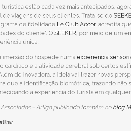
rística estão cada vez mais antecipados, agora
 de viagens de seus clientes. Trata-se do
SEEK
ograma de fidelidade
Le Club Accor
, acredita qu
dades do cliente”. O
SEEKER
, por meio de um e
riência única.
da imersão do hóspede numa
experiência sensori
ardíaco e a atividade cerebral sob certos estí
 Além de inovadora, a ideia vai trazer novas pers
ma que a identificação biométrica, trazendo n
tecipando a experiência do turista em qualquer
s & Associados – Artigo publicado também no
blog M
tilhar