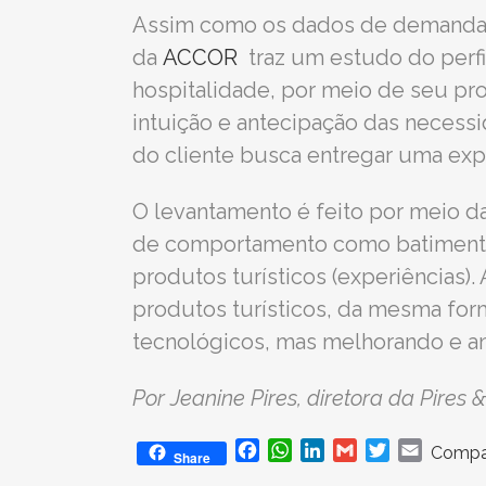
Assim como os dados de demanda tu
da
ACCOR
traz um estudo do perfil
hospitalidade, por meio de seu pr
intuição e antecipação das necessi
do cliente busca entregar uma expe
O levantamento é feito por meio 
de comportamento como batimento c
produtos turísticos (experiências).
produtos turísticos, da mesma for
tecnológicos, mas melhorando e an
Por Jeanine Pires, diretora da Pire
Facebook
WhatsApp
LinkedIn
Gmail
Twitter
Email
Compar
Share