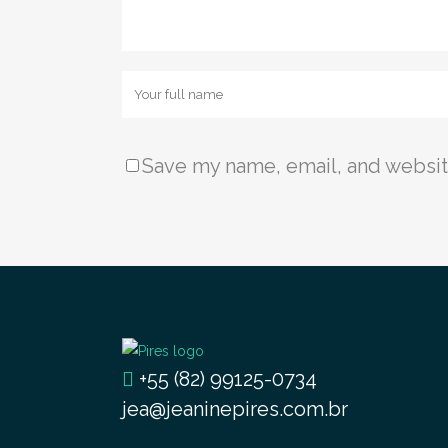
Save my name, email, and website
+55 (82) 99125-0734
jea@jeaninepires.com.br