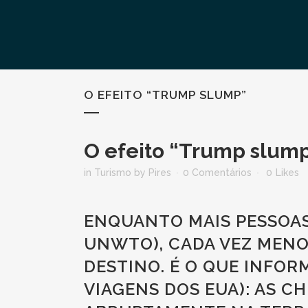
O EFEITO “TRUMP SLUMP”
O efeito “Trump slum
in
Turismo
by
Pires
0 Comentários
0
Likes
ENQUANTO MAIS PESSOAS
UNWTO), CADA VEZ MENO
DESTINO. É O QUE INFOR
VIAGENS DOS EUA): AS C