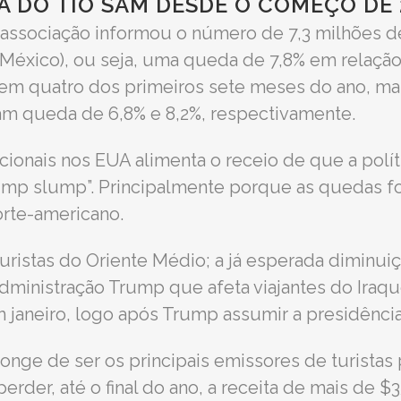
 DO TIO SAM DESDE O COMEÇO DE 2
a associação informou o número de 7,3 milhões d
e México), ou seja, uma queda de 7,8% em relaç
 em quatro dos primeiros sete meses do ano, ma
am queda de 6,8% e 8,2%, respectivamente.
onais nos EUA alimenta o receio de que a políti
Trump slump”. Principalmente porque as quedas 
rte-americano.
uristas do Oriente Médio; a já esperada diminui
inistração Trump que afeta viajantes do Iraque, 
 janeiro, logo após Trump assumir a presidência
onge de ser os principais emissores de turistas
erder, até o final do ano, a receita de mais de $