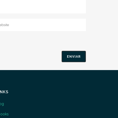
INKS
og
books