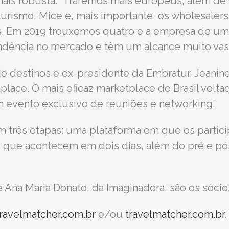
ais robusta. “Traremos mais europeus, além d
ismo, Mice e, mais importante, os wholesalers”
. Em 2019 trouxemos quatro e a empresa de um 
ndência no mercado e têm um alcance muito vast
de destinos e ex-presidente da Embratur, Jeanin
lace. O mais eficaz marketplace do Brasil volta
m evento exclusivo de reuniões e networking.”
m três etapas: uma plataforma em que os parti
, que acontecem em dois dias, além do pré e pós
 Ana Maria Donato, da Imaginadora, são os sócio
ravelmatcher.com.br
e/ou
travelmatcher.com.br
.