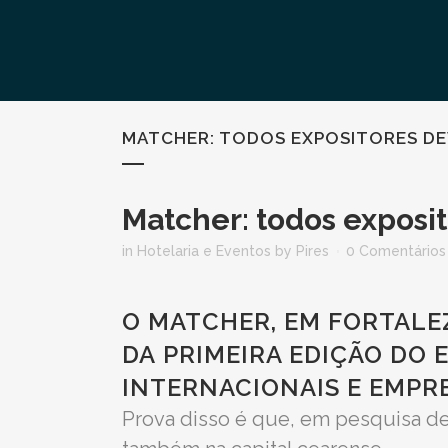
MATCHER: TODOS EXPOSITORES DE
Matcher: todos exposi
in
Hotelaria e Eventos
by
Pires
0 Comentários
O MATCHER, EM FORTALE
DA
PRIMEIRA EDIÇÃO DO 
INTERNACIONAIS E EMPR
Prova disso é que, em pesquisa de