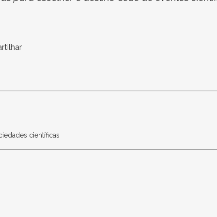
tilhar
s
ciedades científicas