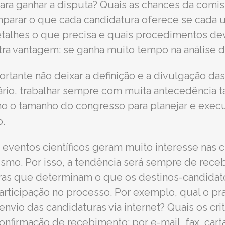
ara ganhar a disputa? Quais as chances da comis
mparar o que cada candidatura oferece se cada 
alhes o que precisa e quais procedimentos dev
outra vantagem: se ganha muito tempo na análise d
ortante não deixar a definição e a divulgação da
rário, trabalhar sempre com muita antecedência 
 o tamanho do congresso para planejar e execu
o.
ventos científicos geram muito interesse nas 
smo. Por isso, a tendência será sempre de rece
gras que determinam o que os destinos-candida
articipação no processo. Por exemplo, qual o pra
nvio das candidaturas via internet? Quais os cri
confirmação de recebimento: por e-mail, fax, ca