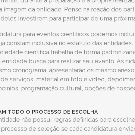
 frente, durante a preparação e a própria reali
 a imagem da entidade. Pense na reação dos par
 deles investirem para participar de uma próxim
datura para eventos científicos podemos inclu
já constam inclusive no estatuto das entidades
ciedade científica trabalha de forma padronizad
a entidade busca para realizar seu evento. As c
mo cronograma, apresentarão os mesmo anexos 
es de serviços, material em foto e vídeo, depoim
ocínios, programação cultural, opções de hospe
TAM TODO O PROCESSO DE ESCOLHA
ntidade não possui regras definidas para escolhe
processo de seleção se cada candidatura envia