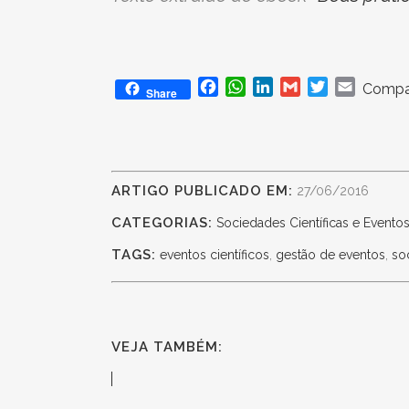
Facebook
WhatsApp
LinkedIn
Gmail
Twitter
Email
Compar
Share
ARTIGO PUBLICADO EM:
27/06/2016
CATEGORIAS:
Sociedades Científicas e Evento
TAGS:
eventos científicos
,
gestão de eventos
,
so
VEJA TAMBÉM: