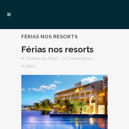
FÉRIAS NOS RESORTS
Férias nos resorts
in
Turismo
by
Pires
0 Comentários
0
Likes