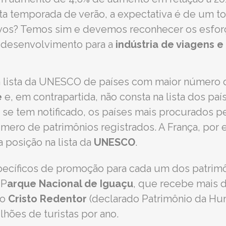
sta temporada de verão, a expectativa é de um t
vos? Temos sim e devemos reconhecer os esfor
e desenvolvimento para a
indústria de viagens e
na lista da UNESCO de países com maior número
e
e, em contrapartida, não consta na lista dos pa
se tem notificado, os países mais procurados pel
o de patrimônios registrados. A França, por e
 posição na lista da
UNESCO
.
pecíficos de promoção para cada um dos patrimô
 P
arque Nacional de Iguaçu
, que recebe mais d
do
Cristo Redentor
(declarado Patrimônio da H
ões de turistas por ano.