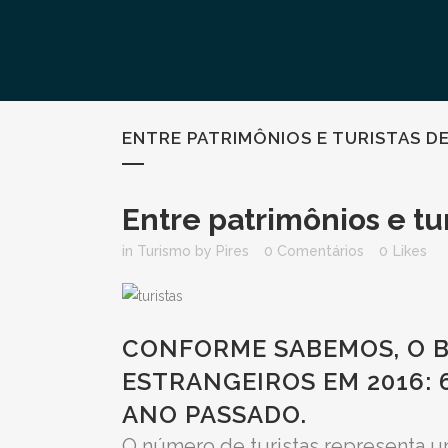
ENTRE PATRIMÔNIOS E TURISTAS D
Entre patrimônios e tu
in
Turismo
by
Pires
0 Comentários
0
Likes
CONFORME SABEMOS, O B
ESTRANGEIROS EM 2016: 
ANO PASSADO.
O número de turistas representa 