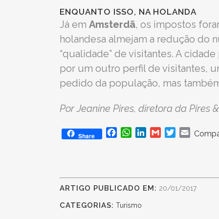
ENQUANTO ISSO, NA HOLANDA
Já em
Amsterdã
, os impostos fora
holandesa almejam a redução do n
“qualidade” de visitantes. A cidad
por um outro perfil de visitantes
pedido da população, mas também c
Por Jeanine Pires, diretora da Pire
Facebook
WhatsApp
LinkedIn
Gmail
Twitter
Email
Compar
Share
ARTIGO PUBLICADO EM:
20/01/2017
CATEGORIAS:
Turismo