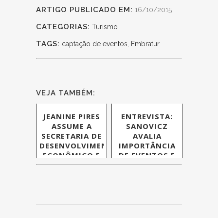
ARTIGO PUBLICADO EM:
16/10/2015
CATEGORIAS:
Turismo
TAGS:
captação de eventos
,
Embratur
VEJA TAMBÉM:
JEANINE PIRES
ENTREVISTA:
ASSUME A
SANOVICZ
SECRETARIA DE
AVALIA
DESENVOLVIMENTO
IMPORTÂNCIA
ECONÔMICO E
DE EVENTOS E
TURISMO DE
TURISMO DE
ALAGOAS
NEGÓCIOS
PARA AS
COMPANHIAS
AÉREAS