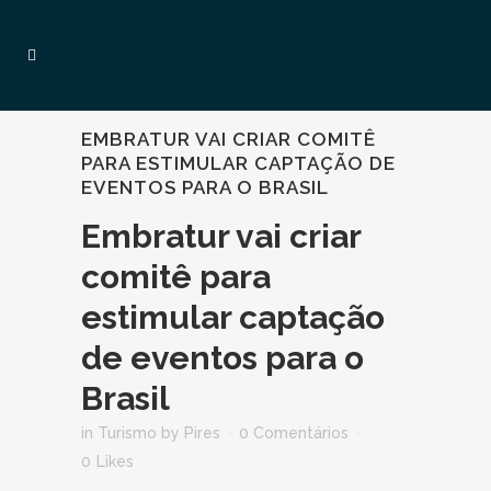
EMBRATUR VAI CRIAR COMITÊ
PARA ESTIMULAR CAPTAÇÃO DE
EVENTOS PARA O BRASIL
Embratur vai criar
comitê para
estimular captação
de eventos para o
Brasil
in
Turismo
by
Pires
0 Comentários
0
Likes