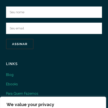
LINKS
Blog
Ebooks
Para Quem Fazemos
O que fazemos
We value your privacy