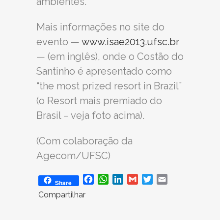
ambientes.
Mais informações no site do
evento —
www.isae2013.ufsc.br
— (em inglês), onde o Costão do
Santinho é apresentado como
“the most prized resort in Brazil”
(o Resort mais premiado do
Brasil – veja foto acima).
(Com colaboração da
Agecom/UFSC)
Facebook
WhatsApp
LinkedIn
Gmail
Twitter
Email
Share
Compartilhar