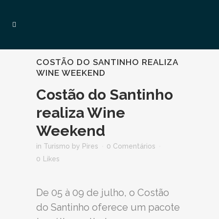
COSTÃO DO SANTINHO REALIZA
WINE WEEKEND
Costão do Santinho
realiza Wine
Weekend
in
Turismo
by
Pires
0 Comentários
0
Likes
De 05 à 09 de julho, o Costão
do Santinho oferece um pacote