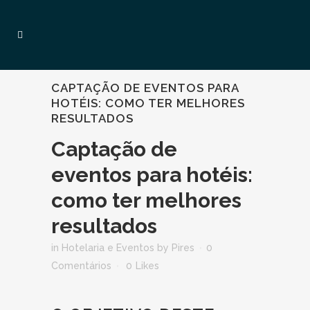
CAPTAÇÃO DE EVENTOS PARA
HOTÉIS: COMO TER MELHORES
RESULTADOS
Captação de
eventos para hotéis:
como ter melhores
resultados
in
Hotelaria e Eventos
by
Pires
0
Comentários
0
Likes