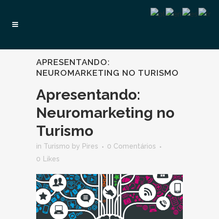
APRESENTANDO:
NEUROMARKETING NO TURISMO
Apresentando:
Neuromarketing no
Turismo
in
Turismo
by
Pires
0 Comentários
0
Likes