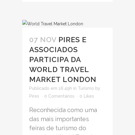
07 NOV
PIRES E
ASSOCIADOS
PARTICIPA DA
WORLD TRAVEL
MARKET LONDON
Publicado em 16:49h
in
Turismo
by
Pires
0 Comentários
0
Likes
Reconhecida como uma
das mais importantes
feiras de turismo do