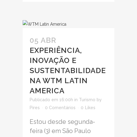
05 ABR
EXPERIÊNCIA,
INOVAÇÃO E
SUSTENTABILIDADE
NA WTM LATIN
AMERICA
Publicado em 16:00h
in
Turismo
by
Pires
0 Comentários
0
Likes
Estou desde segunda-
feira (3) em São Paulo