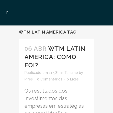
WTM LATIN AMERICA TAG
06 ABR
WTM LATIN
AMERICA: COMO
FOI?
Publicado em 11:58h
in
Turismo
by
Pires
0 Comentários
0
Likes
Os resultados dos
investimentos das
empresas em estratégias