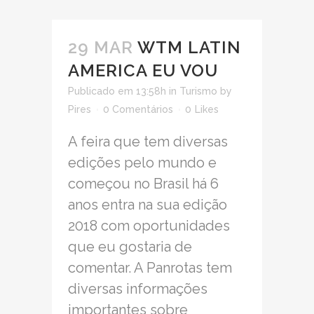
29 MAR
WTM LATIN
AMERICA EU VOU
Publicado em 13:58h
in
Turismo
by
Pires
0 Comentários
0
Likes
A feira que tem diversas
edições pelo mundo e
começou no Brasil há 6
anos entra na sua edição
2018 com oportunidades
que eu gostaria de
comentar. A Panrotas tem
diversas informações
importantes sobre