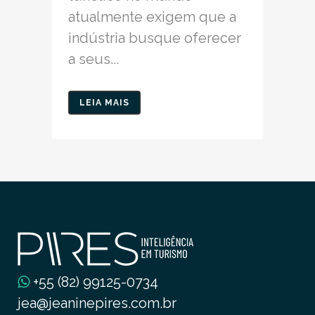
atualmente exigem que a
indústria busque oferecer
a seus...
LEIA MAIS
+55 (82) 99125-0734
jea@jeaninepires.com.br