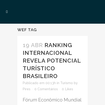
WEF TAG
19 ABR
RANKING
INTERNACIONAL
REVELA POTENCIAL
TURÍSTICO
BRASILEIRO
Publicado em 00:13h
in
Turismo
by
Pires
0 Comentários
0
Likes
Fórum Econômico Mundial