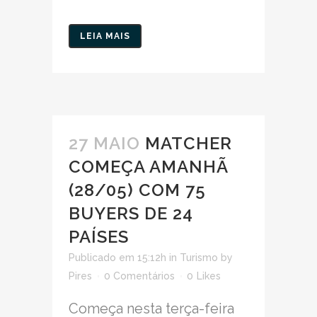
LEIA MAIS
27 MAIO
MATCHER
COMEÇA AMANHÃ
(28/05) COM 75
BUYERS DE 24
PAÍSES
Publicado em 15:12h
in
Turismo
by
Pires
0 Comentários
0
Likes
Começa nesta terça-feira