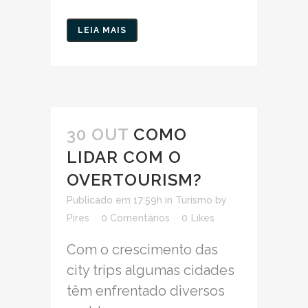
LEIA MAIS
30 OUT
COMO
LIDAR COM O
OVERTOURISM?
Publicado em 17:59h
in
Turismo
by
Pires
0 Comentários
0
Likes
Com o crescimento das
city trips algumas cidades
têm enfrentado diversos