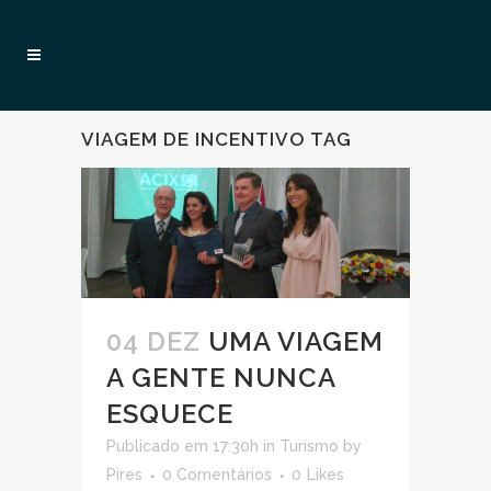
VIAGEM DE INCENTIVO TAG
04 DEZ
UMA VIAGEM
A GENTE NUNCA
ESQUECE
Publicado em 17:30h
in
Turismo
by
Pires
0 Comentários
0
Likes