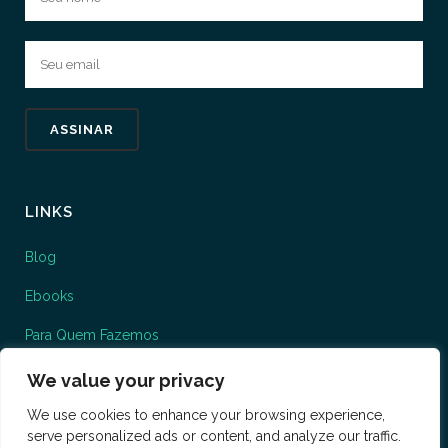
LINKS
Blog
Ebooks
Para Quem Fazemos
O que fazemos
We value your privacy
We use cookies to enhance your browsing experience,
serve personalized ads or content, and analyze our traffic.