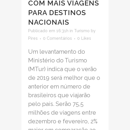
COM MAIS VIAGENS
PARA DESTINOS
NACIONAIS
Publicado em 16:31h
in
Turismo
by
Pires
0 Comentários
0
Likes
Um levantamento do
Ministério do Turismo
(MTur) indica que o verão
de 2019 será melhor que o
anterior em número de
brasileiros que viajarão
pelo país. Serão 75,5
milhões de viagens entre
dezembro e fevereiro, 2%
maior em comparação ao