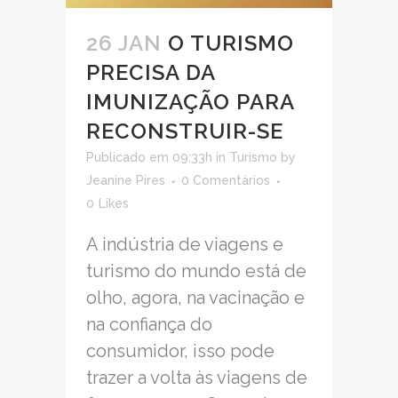
26 JAN
O TURISMO
PRECISA DA
IMUNIZAÇÃO PARA
RECONSTRUIR-SE
Publicado em 09:33h
in
Turismo
by
Jeanine Pires
0 Comentários
0
Likes
A indústria de viagens e
turismo do mundo está de
olho, agora, na vacinação e
na confiança do
consumidor, isso pode
trazer a volta às viagens de