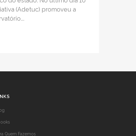
co do estado. No último dia 10
iativa (Adetuc) promoveu a
atório...
INKS
og
books
ara Quem Fazemos