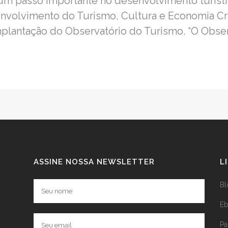
 um passo importante no desenvolvimento turísti
nvolvimento do Turismo, Cultura e Economia Cr
implantação do Observatório do Turismo. “O Observ
ASSINE NOSSA NEWSLETTER
L
Bl
E
P