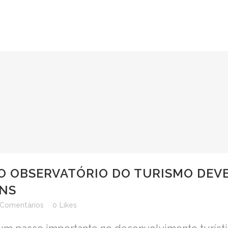
HOME
A PIRES
BLO
O OBSERVATÓRIO DO TURISMO DEVE
INS
 Comentários
0
Likes