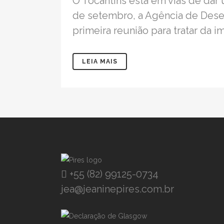
O Tocantins está em vias de dar
de setembro, a Agência de Dese
primeira reunião para tratar da 
LEIA MAIS
+55 (82) 99125-0734
jea@jeaninepires.com.br