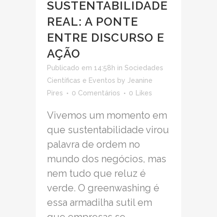
SUSTENTABILIDADE
REAL: A PONTE
ENTRE DISCURSO E
AÇÃO
Publicado em 14:58h
in
Sociedades
Científicas e Eventos
by
Jeanine
Pires
0 Comentários
0
Likes
Vivemos um momento em
que sustentabilidade virou
palavra de ordem no
mundo dos negócios, mas
nem tudo que reluz é
verde. O greenwashing é
essa armadilha sutil em
que empresas se