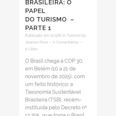
BRASILEIRA: O
PAPEL
DO TURISMO –
PARTE 1
Publicado em 10:56h
in
Turismo
by
Jeanine Pires
0 Comentários
0
Likes
O Brasil chega à COP 30,
em Belém (10 a 21 de
novembro de 2025), com
um feito histórico: a
Taxonomia Sustentável
Brasileira (TSB), recém-
instituída pelo Decreto nº
12.705, que torna o Brasil