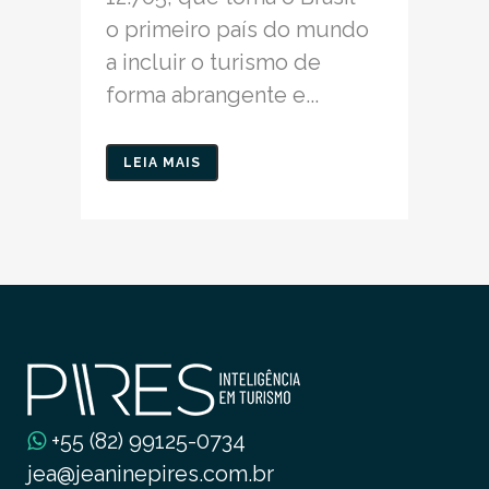
o primeiro país do mundo
a incluir o turismo de
forma abrangente e...
LEIA MAIS
+55 (82) 99125-0734
jea@jeaninepires.com.br