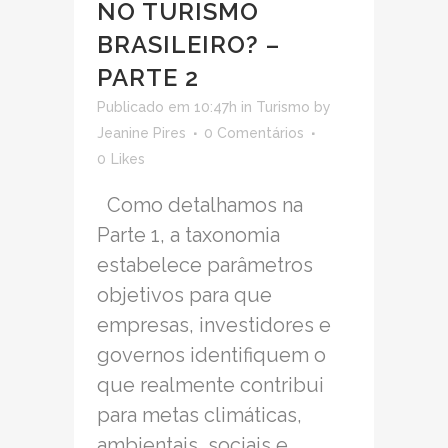
NO TURISMO
BRASILEIRO? –
PARTE 2
Publicado em 10:47h
in
Turismo
by
Jeanine Pires
0 Comentários
0
Likes
Como detalhamos na
Parte 1, a taxonomia
estabelece parâmetros
objetivos para que
empresas, investidores e
governos identifiquem o
que realmente contribui
para metas climáticas,
ambientais, sociais e