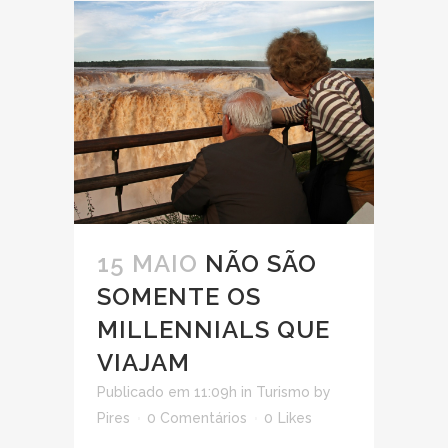
15 MAIO
NÃO SÃO
SOMENTE OS
MILLENNIALS QUE
VIAJAM
Publicado em 11:09h
in
Turismo
by
Pires
0 Comentários
0
Likes