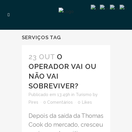
SERVIÇOS TAG
23 OUT
O
OPERADOR VAI OU
NÃO VAI
SOBREVIVER?
Publicado em 13:49h
in
Turismo
by
Pires
0 Comentários
0
Likes
Depois da saída da Thomas
Cook do mercado, cresceu