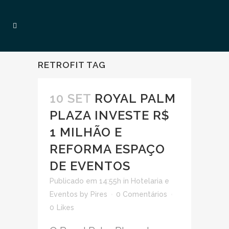
RETROFIT TAG
10 SET
ROYAL PALM
PLAZA INVESTE R$
1 MILHÃO E
REFORMA ESPAÇO
DE EVENTOS
Publicado em 14:55h
in
Hotelaria e
Eventos
by
Pires
0 Comentários
0
Likes