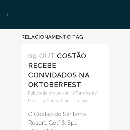
RELACIONAMENTO TAG
09 OUT
COSTÃO
RECEBE
CONVIDADOS NA
OKTOBERFEST
Publicado em 09:34h
in
Turismo
by
Pires
0 Comentários
0
Likes
O Costão do Santinho
Resort, Golf & Spa