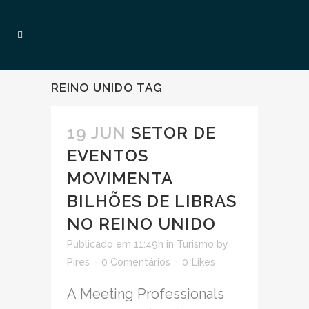
REINO UNIDO TAG
19 JUN
SETOR DE
EVENTOS
MOVIMENTA
BILHÕES DE LIBRAS
NO REINO UNIDO
Publicado em 11:49h
in
Turismo
by
Pires
0 Comentários
0
Likes
A Meeting Professionals