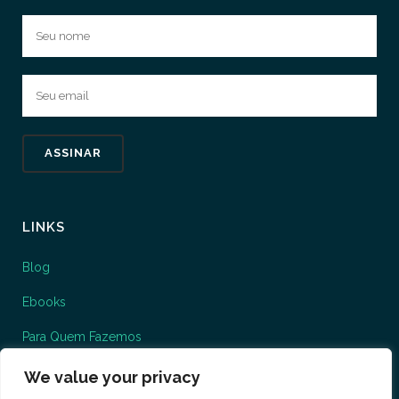
LINKS
Blog
Ebooks
Para Quem Fazemos
O que fazemos
We value your privacy