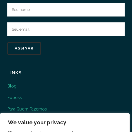
LINKS
Blog
Ebooks
Para Quem Fazemos
O que fazemos
We value your privacy