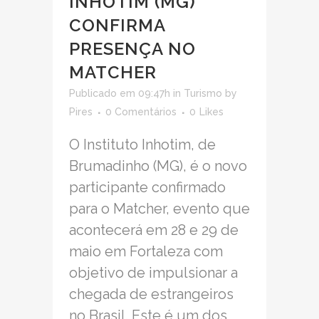
INHOTIM (MG)
CONFIRMA
PRESENÇA NO
MATCHER
Publicado em 09:47h
in
Turismo
by
Pires
0 Comentários
0
Likes
O Instituto Inhotim, de
Brumadinho (MG), é o novo
participante confirmado
para o Matcher, evento que
acontecerá em 28 e 29 de
maio em Fortaleza com
objetivo de impulsionar a
chegada de estrangeiros
no Brasil. Este é um dos