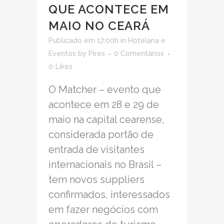
QUE ACONTECE EM
MAIO NO CEARÁ
Publicado em 17:00h
in
Hotelaria e
Eventos
by
Pires
0 Comentários
0
Likes
O Matcher – evento que
acontece em 28 e 29 de
maio na capital cearense,
considerada portão de
entrada de visitantes
internacionais no Brasil –
tem novos suppliers
confirmados, interessados
em fazer negócios com