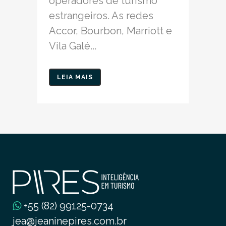
operadores de turismo
estrangeiros. As redes
Accor, Bourbon, Marriott e
Vila Galé...
LEIA MAIS
+55 (82) 99125-0734
jea@jeaninepires.com.br