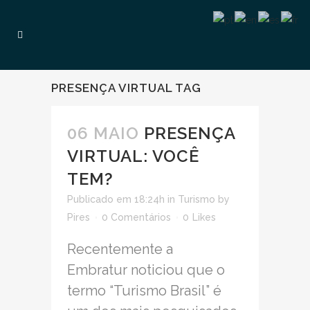
PRESENÇA VIRTUAL TAG
06 MAIO
PRESENÇA
VIRTUAL: VOCÊ
TEM?
Publicado em 18:24h
in
Turismo
by
Pires
0 Comentários
0
Likes
Recentemente a
Embratur noticiou que o
termo “Turismo Brasil” é