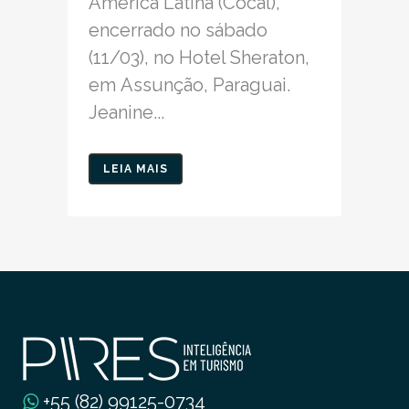
América Latina (Cocal),
encerrado no sábado
(11/03), no Hotel Sheraton,
em Assunção, Paraguai.
Jeanine...
LEIA MAIS
+55 (82) 99125-0734