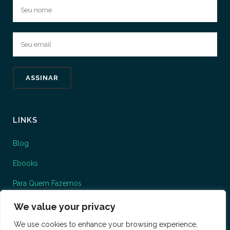
LINKS
Blog
Ebooks
Para Quem Fazemos
O que fazemos
We value your privacy
We use cookies to enhance your browsing experience,