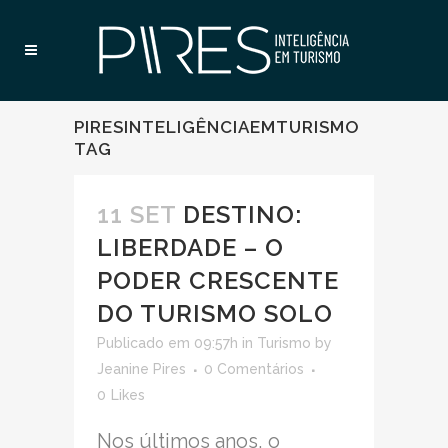
PIRESINTELIGÊNCIAEMTURISMO
TAG
11 SET
DESTINO:
LIBERDADE – O
PODER CRESCENTE
DO TURISMO SOLO
Publicado em 09:57h
in
Turismo
by
Jeanine Pires
0 Comentários
0
Likes
Nos últimos anos, o