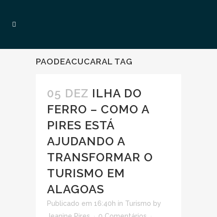
PAODEACUCARAL TAG
05 DEZ
ILHA DO
FERRO – COMO A
PIRES ESTÁ
AJUDANDO A
TRANSFORMAR O
TURISMO EM
ALAGOAS
Publicado em 16:40h
in
Turismo
by
Jeanine Pires
0 Comentários