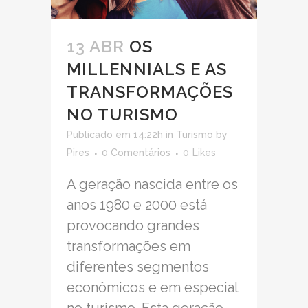
13 ABR
OS
MILLENNIALS E AS
TRANSFORMAÇÕES
NO TURISMO
Publicado em 14:22h
in
Turismo
by
Pires
0 Comentários
0
Likes
A geração nascida entre os
anos 1980 e 2000 está
provocando grandes
transformações em
diferentes segmentos
econômicos e em especial
no turismo. Esta geração