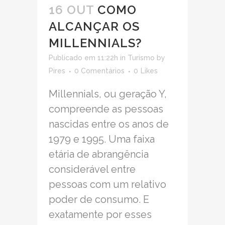
16 OUT
COMO
ALCANÇAR OS
MILLENNIALS?
Publicado em 11:22h
in
Turismo
by
Pires
0 Comentários
0
Likes
Millennials, ou geração Y,
compreende as pessoas
nascidas entre os anos de
1979 e 1995. Uma faixa
etária de abrangência
considerável entre
pessoas com um relativo
poder de consumo. E
exatamente por esses